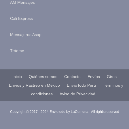
AM Mensajes
Cali Express
Mensajeros Asap
Tráeme
Inicio
Quiénes somos
Contacto
Envíos
Giros
Envíos y Rastreo en México
EnvíoTodo Perú
Términos y
condiciones
Aviso de Privacidad
Copyright © 2017 - 2024 Enviotodo by
LaComuna
- All rights reserved