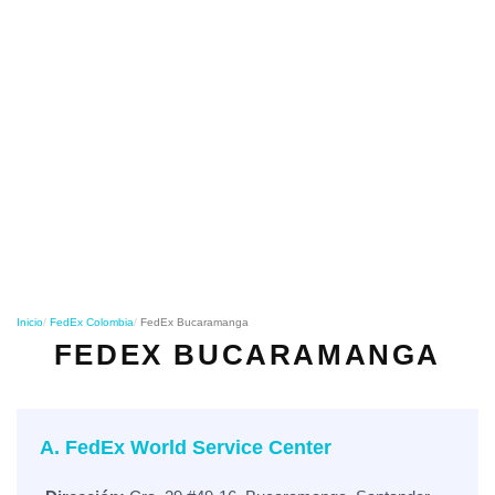
o
n
Inicio
FedEx Colombia
FedEx Bucaramanga
FEDEX BUCARAMANGA
A. FedEx World Service Center