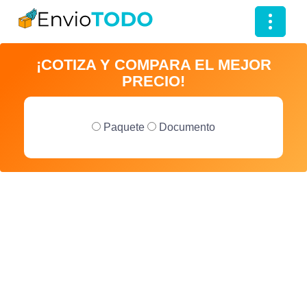
T
o
¡COTIZA Y COMPARA EL MEJOR
g
PRECIO!
g
l
e
Paquete
Documento
n
a
v
i
g
a
t
i