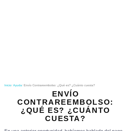
o
n
Inicio
Ayuda
Envío Contrareembolso: ¿Qué es? ¿Cuánto cuesta?
ENVÍO
CONTRAREEMBOLSO:
¿QUÉ ES? ¿CUÁNTO
CUESTA?