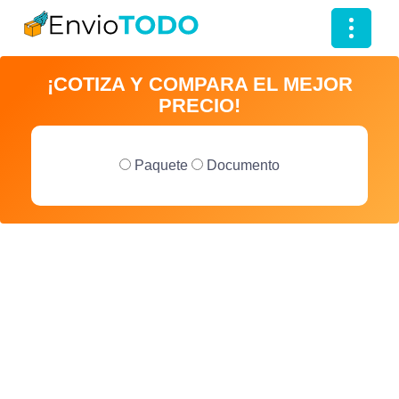
T
o
¡COTIZA Y COMPARA EL MEJOR
g
PRECIO!
g
l
e
Paquete
Documento
n
a
v
i
g
a
t
i