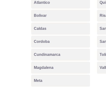
Atlantico
Qui
Bolivar
Ris
Caldas
San
Cordoba
San
Cundinamarca
Tol
Magdalena
Val
Meta