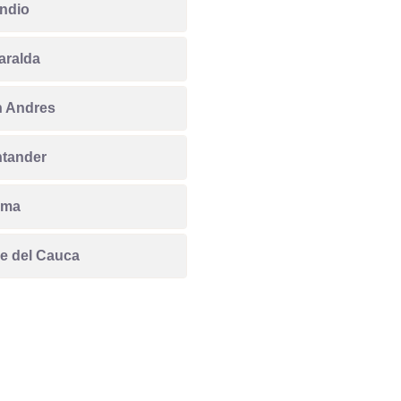
ndio
aralda
 Andres
tander
ima
le del Cauca