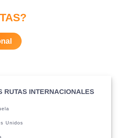
ITAS?
onal
S RUTAS INTERNACIONALES
uela
os Unidos
a