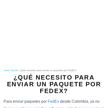
o
n
Inicio
Ayuda
¿Qué necesito para enviar un paquete por FedEx?
¿QUÉ NECESITO PARA
ENVIAR UN PAQUETE POR
FEDEX?
Para enviar paquetes por
FedEx
desde Colombia, ya no