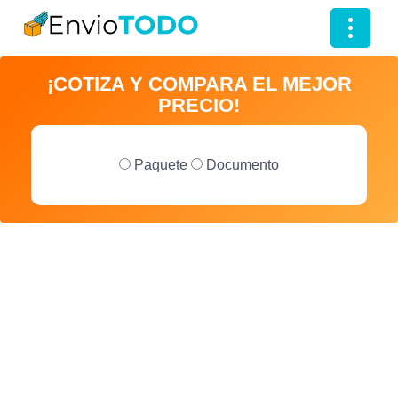
T
o
¡COTIZA Y COMPARA EL MEJOR
g
PRECIO!
g
l
e
Paquete
Documento
n
a
v
i
g
a
t
i