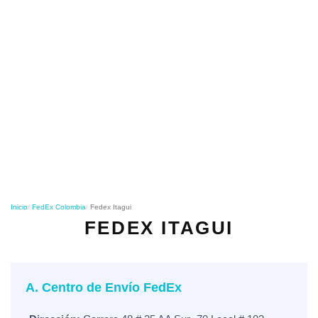
o
n
Inicio
FedEx Colombia
Fedex Itagui
FEDEX ITAGUI
A. Centro de Envío FedEx