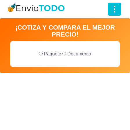
T
o
¡COTIZA Y COMPARA EL MEJOR
g
PRECIO!
g
l
e
Paquete
Documento
n
a
v
i
g
a
t
i