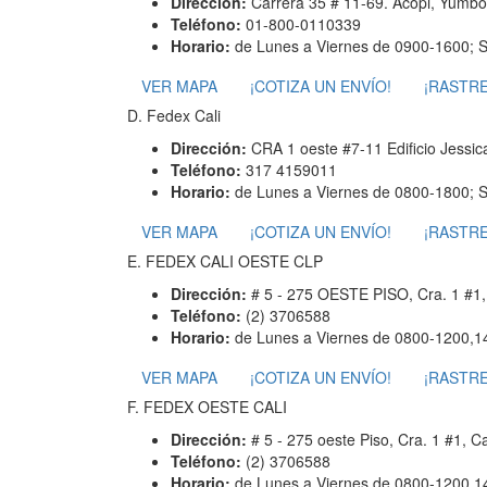
Dirección:
Carrera 35 # 11-69. Acopi, Yumbo,
Teléfono:
01-800-0110339
Horario:
de Lunes a Viernes de 0900-1600; 
VER MAPA
¡COTIZA UN ENVÍO!
¡RASTRE
D. Fedex Cali
Dirección:
CRA 1 oeste #7-11 Edificio Jessica
Teléfono:
317 4159011
Horario:
de Lunes a Viernes de 0800-1800; 
VER MAPA
¡COTIZA UN ENVÍO!
¡RASTRE
E. FEDEX CALI OESTE CLP
Dirección:
# 5 - 275 OESTE PISO, Cra. 1 #1, 
Teléfono:
(2) 3706588
Horario:
de Lunes a Viernes de 0800-1200,1
VER MAPA
¡COTIZA UN ENVÍO!
¡RASTRE
F. FEDEX OESTE CALI
Dirección:
# 5 - 275 oeste Piso, Cra. 1 #1, Ca
Teléfono:
(2) 3706588
Horario:
de Lunes a Viernes de 0800-1200,1