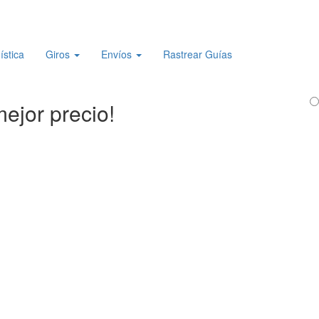
ística
Giros
Envíos
Rastrear Guías
ejor precio!