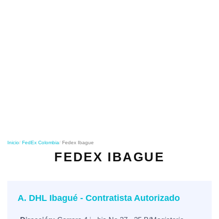
o
n
Inicio
FedEx Colombia
Fedex Ibague
FEDEX IBAGUE
A. DHL Ibagué - Contratista Autorizado