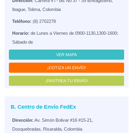
Dirección:
Carrera 4 i - bis No 37 - 35 B/Magisterio,
Ibague, Tolima, Colombia
Teléfono:
(8) 2702278
Horario:
de Lunes a Viernes de 0900-1130,1300-1600;
Sábado de
VER MAPA
¡COTIZA UN ENVÍO!
¡RASTREA TU ENVÍO!
B. Centro de Envío FedEx
Dirección:
Av. Simón Bolivar #16 #15-21,
Dosquebradas, Risaralda, Colombia