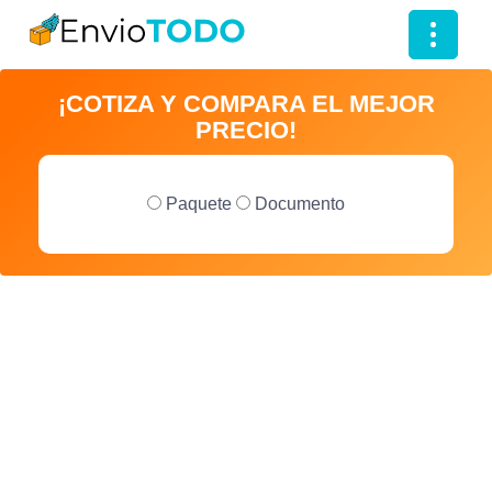
T
o
¡COTIZA Y COMPARA EL MEJOR
g
PRECIO!
g
l
e
Paquete
Documento
n
a
v
i
g
a
t
i