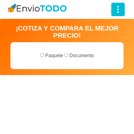
T
o
¡COTIZA Y COMPARA EL MEJOR
g
PRECIO!
g
l
e
Paquete
Documento
n
a
v
i
g
a
t
i