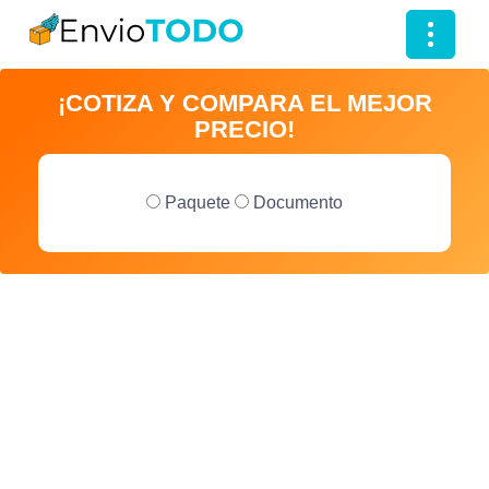
T
o
¡COTIZA Y COMPARA EL MEJOR
g
PRECIO!
g
l
e
Paquete
Documento
n
a
v
i
g
a
t
i