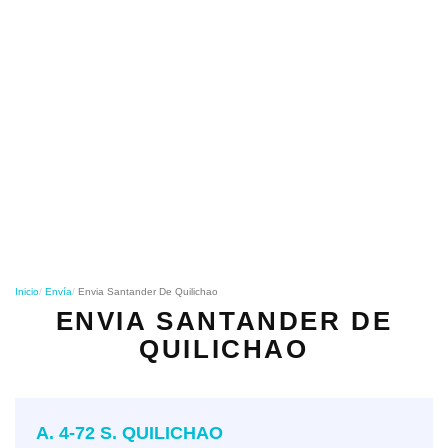
o
n
Inicio
Envía
Envia Santander De Quilichao
ENVIA SANTANDER DE
QUILICHAO
A. 4-72 S. QUILICHAO