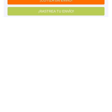
¡COTIZA UN ENVÍO!
¡RASTREA TU ENVÍO!