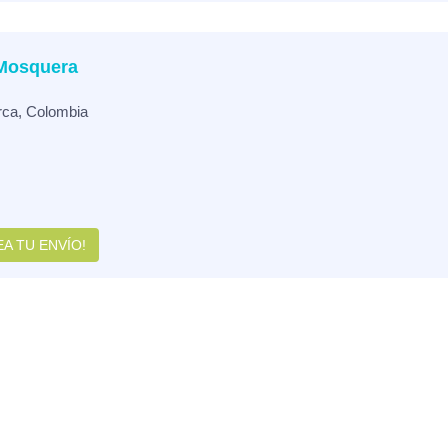
 Mosquera
rca, Colombia
A TU ENVÍO!