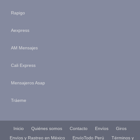
Rapigo
Aexpress
AM Mensajes
Cali Express
Mensajeros Asap
Tráeme
Inicio
Quiénes somos
Contacto
Envíos
Giros
Envíos y Rastreo en México
EnvíoTodo Perú
Términos y