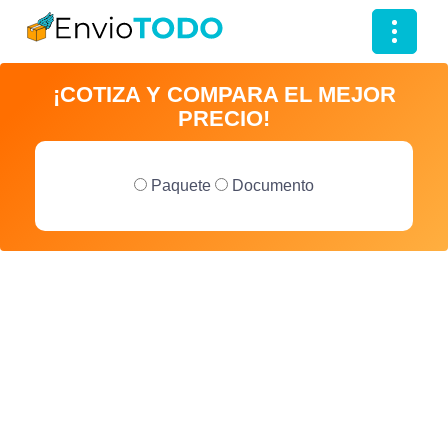
T
o
¡COTIZA Y COMPARA EL MEJOR
g
PRECIO!
g
l
e
Paquete
Documento
n
a
v
i
g
a
t
i