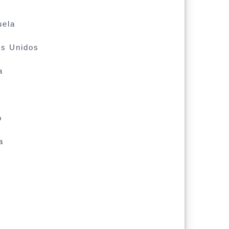
uela
os Unidos
a
o
a