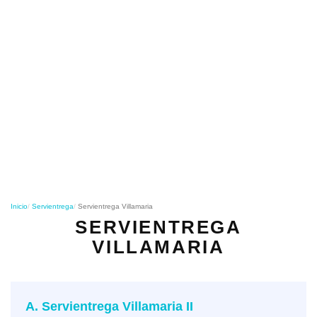
o
n
Inicio
Servientrega
Servientrega Villamaria
SERVIENTREGA
VILLAMARIA
A. Servientrega Villamaria II