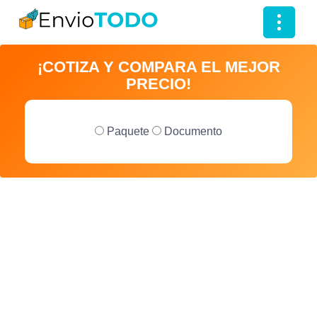
T
o
¡COTIZA Y COMPARA EL MEJOR
g
PRECIO!
g
l
e
Paquete
Documento
n
a
v
i
g
a
t
i