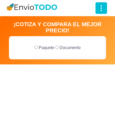
T
o
¡COTIZA Y COMPARA EL MEJOR
g
PRECIO!
g
l
e
Paquete
Documento
n
a
v
i
g
a
t
i