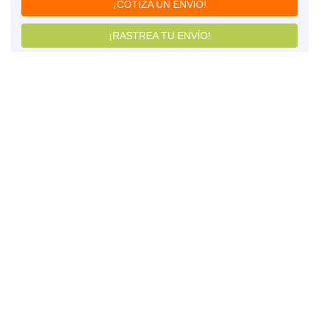
¡COTIZA UN ENVÍO!
¡RASTREA TU ENVÍO!