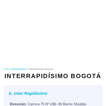
o
n
Inicio
Interrapidísimo
Interrapidísimo Bogotá
INTERRAPIDÍSIMO BOGOTÁ
A. Inter Rapidísimo
Dirección:
Carrera 75 Nº 24B- 06 Barrio: Modelia