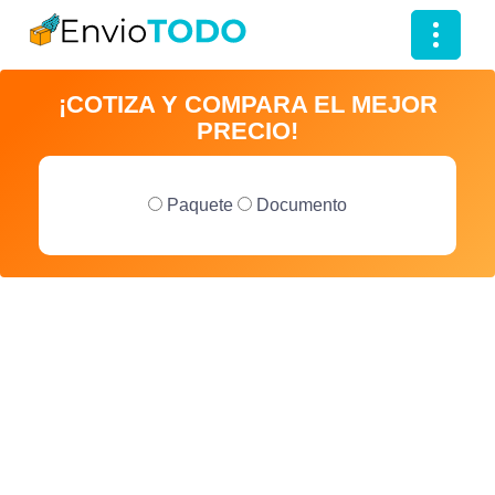
T
o
¡COTIZA Y COMPARA EL MEJOR
g
PRECIO!
g
l
e
Paquete
Documento
n
a
v
i
g
a
t
i