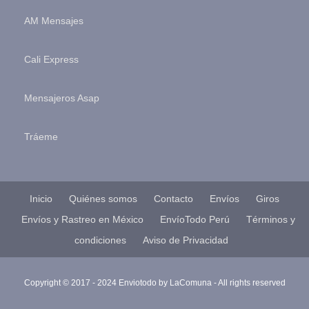
AM Mensajes
Cali Express
Mensajeros Asap
Tráeme
Inicio
Quiénes somos
Contacto
Envíos
Giros
Envíos y Rastreo en México
EnvíoTodo Perú
Términos y
condiciones
Aviso de Privacidad
Copyright © 2017 - 2024 Enviotodo by
LaComuna
- All rights reserved