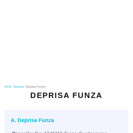
o
n
Inicio
Deprisa
Deprisa Funza
DEPRISA FUNZA
A. Deprisa Funza