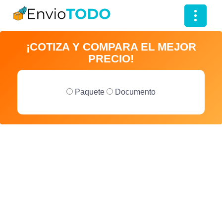
T
o
¡COTIZA Y COMPARA EL MEJOR
g
PRECIO!
g
l
e
Paquete
Documento
n
a
v
i
g
a
t
i