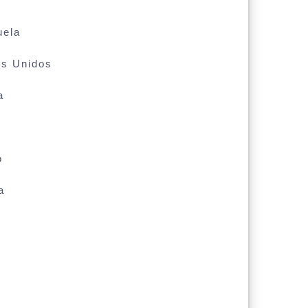
uela
os Unidos
a
o
a