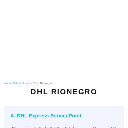
o
n
Inicio
DHL Colombia
DHL Rionegro
DHL RIONEGRO
A. DHL Express ServicePoint