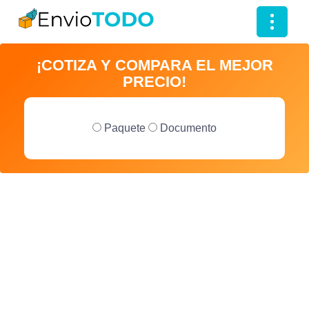
T
o
¡COTIZA Y COMPARA EL MEJOR
g
PRECIO!
g
l
e
Paquete
Documento
n
a
v
i
g
a
t
i