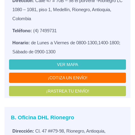
Dirección:
Calle 47 # 70B – 98 el porvenir -Rionegro LC
1080 – 1081, piso 1, Medellín, Rionegro, Antioquia,
Colombia
Teléfono:
(4) 7499731
Horario:
de Lunes a Viernes de 0800-1300,1400-1800;
Sábado de 0900-1300
VER MAPA
¡COTIZA UN ENVÍO!
¡RASTREA TU ENVÍO!
B. Oficina DHL Rionegro
Dirección:
Cl. 47 ##79-98, Rionegro, Antioquia,