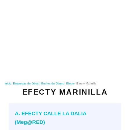
o
n
Inicio
Empresas de Giros | Envíos de Dinero
Efecty
Efecty Marinilla
EFECTY MARINILLA
A. EFECTY CALLE LA DALIA
(Meg@RED)