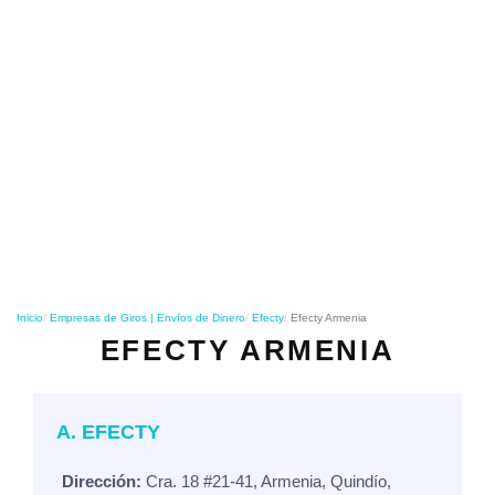
o
n
Inicio
Empresas de Giros | Envíos de Dinero
Efecty
Efecty Armenia
EFECTY ARMENIA
A. EFECTY
Dirección:
Cra. 18 #21-41, Armenia, Quindío,