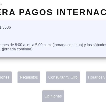
es
ERA PAGOS INTERNA
51 3536
rnes de 8:00 a. m. a 5:00 p. m. (jornada continua) y los sábado
. (jornada continua)
iones
Requisitos
Consultar mi Giro
Horarios y
Opiniones