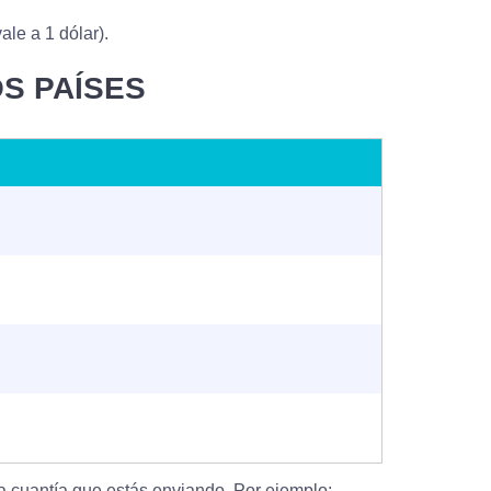
le a 1 dólar).
S PAÍSES
a cuantía que estás enviando. Por ejemplo: