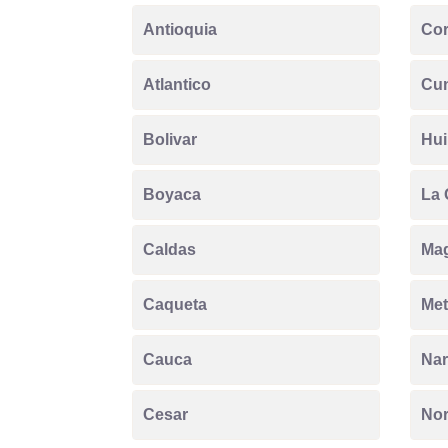
Antioquia
Co
Atlantico
Cu
Bolivar
Hui
Boyaca
La 
Caldas
Ma
Caqueta
Met
Cauca
Nar
Cesar
Nor