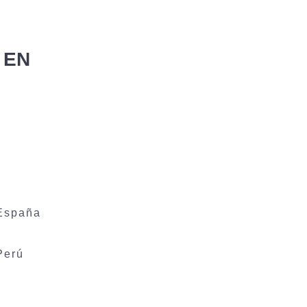
 EN
 España
Perú