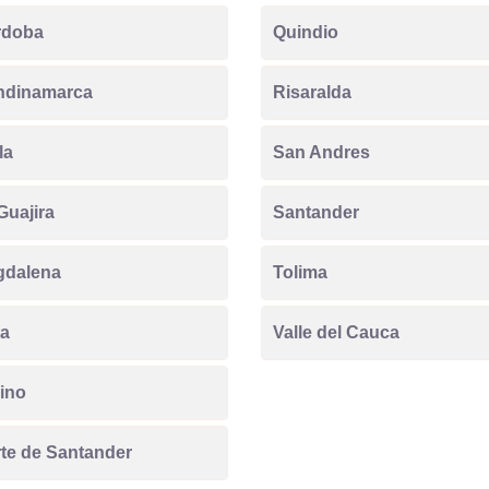
rdoba
Quindio
ndinamarca
Risaralda
la
San Andres
Guajira
Santander
gdalena
Tolima
a
Valle del Cauca
ino
te de Santander