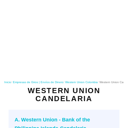
o
n
Inicio
Empresas de Giros | Envíos de Dinero
Western Union Colombia
Western Union Cande
WESTERN UNION
CANDELARIA
A. Western Union - Bank of the