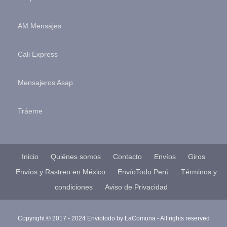
AM Mensajes
Cali Express
Mensajeros Asap
Tráeme
Inicio
Quiénes somos
Contacto
Envíos
Giros
Envíos y Rastreo en México
EnvíoTodo Perú
Términos y
condiciones
Aviso de Privacidad
Copyright © 2017 - 2024 Enviotodo by
LaComuna
- All rights reserved