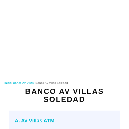
o
n
Inicio
Banco AV Villas
Banco Av Villas Soledad
BANCO AV VILLAS
SOLEDAD
A. Av Villas ATM