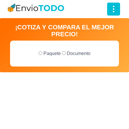
T
o
¡COTIZA Y COMPARA EL MEJOR
g
PRECIO!
g
l
e
Paquete
Documento
n
a
v
i
g
a
t
i