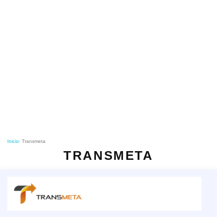
o
n
Inicio
Transmeta
TRANSMETA