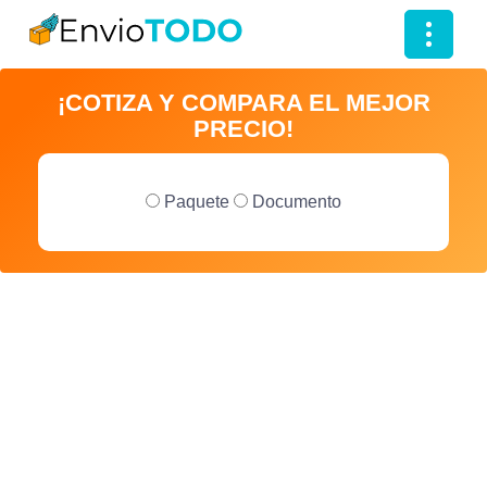
T
o
¡COTIZA Y COMPARA EL MEJOR
g
PRECIO!
g
l
e
Paquete
Documento
n
a
v
i
g
a
t
i