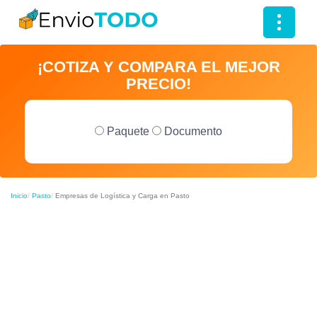
T
o
¡COTIZA Y COMPARA EL MEJOR
g
PRECIO!
g
l
e
Paquete
Documento
n
a
v
Inicio
Pasto
Empresas de Logística y Carga en Pasto
i
g
a
t
i