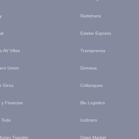
y
Redetrans
al
Estelar Express
 AV Villas
Transprensa
ern Union
Domesa
r Giros
Coltanques
 y Finanzas
Blu Logistics
 Todo
Icoltrans
Money Transfer
Open Market