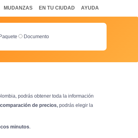
MUDANZAS
EN TU CIUDAD
AYUDA
Paquete
Documento
olombia, podrás obtener toda la información
y comparación de precios,
podrás elegir la
pocos minutos
.